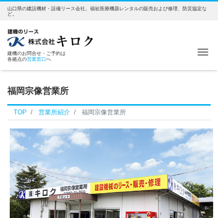
山口県の建設機材・設備リース会社。福祉医療機器レンタルの販売および修理、防災協定な
ど。
Me
建機のお問合せ・ご予約は
各拠点の
営業窓口
へ
福岡宗像営業所
TOP
営業所紹介
福岡宗像営業所