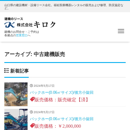
山口県の建設機材・設備リース会社。福祉医療機器レンタルの販売および修理、防災協定な
ど。
Me
建機のお問合せ・ご予約は
各拠点の
営業窓口
へ
アーカイブ:
中古建機販売
新着記事
2024年5月17日
バックホー(0.06㎥サイズ)/後方小旋回
販売価格：販売確定【済】
2024年5月17日
バックホー(0.06㎥サイズ)/後方小旋回
販売価格：￥2,000,000