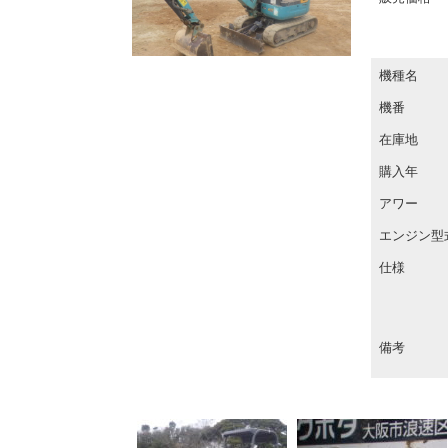
機種名
機番
在庫地
購入年
アワー
エンジン型
仕様
備考