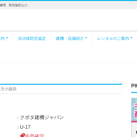
修理、防災協定など。
案内
自治体防災協定
建機・設備紹介
レンタルのご案内
PI
/後方小旋回
クボタ建機ジャパン
U-17
販売確定