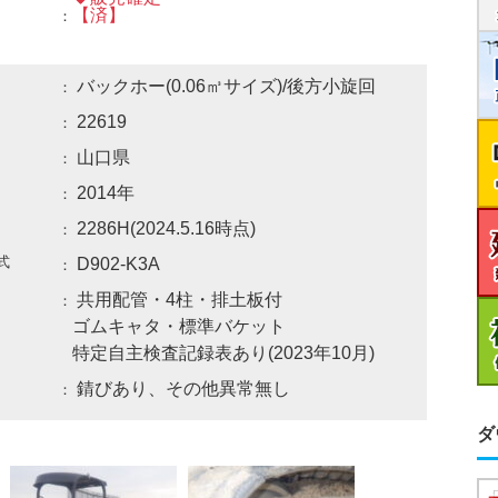
【済】
バックホー(0.06㎥サイズ)/後方小旋回
22619
山口県
2014年
2286H(2024.5.16時点)
式
D902-K3A
共用配管・4柱・排土板付
ゴムキャタ・標準バケット
特定自主検査記録表あり(2023年10月)
錆びあり、その他異常無し
ダ