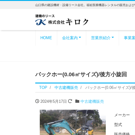
山口県の建設機材・設備リース会社。福祉医療機器レンタルの販売および
HOME
会社案内
営業所紹介
事業
バックホー(0.06㎥サイズ)/後方小旋回
TOP
中古建機販売
バックホー(0.06㎥サイズ)
2024年5月17日
中古建機販売
メーカー
型式
販売価格